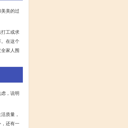
和美美的过
出打工或求
节。在这个
过全家人围
焦虑，说明
生活质量，
外，还有一