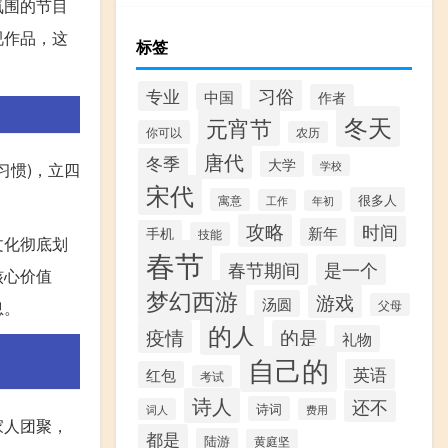
氛围的节目
视作品，这
标签
习俗
专业
中国
作者
冬天
元宵节
你可以
农历
唐代
冬季
大学
学校
习惯)，立四
宋代
很多人
寓意
工作
年初
攻略
时间
新年
手机
技能
文化彻底划
春节
春节期间
是一个
核心价值
梦幻西游
游戏
汤圆
父母
息。
的人
疫情
的是
礼物
自己的
英语
红包
考试
诗人
还不
诗词
词人
费用
家人团聚，
都是
陆游
黄庭坚