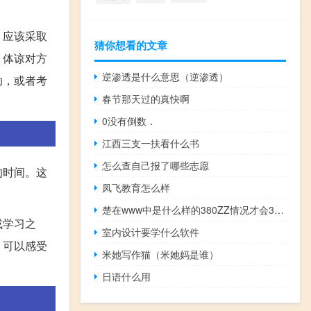
，应该采取
猜你想看的文章
，体谅对方
逆渗透是什么意思（逆渗透）
助，或者考
春节那天过的真快啊
0没有倒数．
江西三支一扶看什么书
怎么查自己报了哪些志愿
的时间。这
凤飞教育怎么样
楚在www中是什么样的380ZZ情况才会380ZZ可以看com的内荣_
或学习之
室内设计要学什么软件
，可以感受
米她写作猫（米她妈是谁）
日语什么用