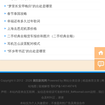
“梦里长安早晚归”的出处是哪里
春节泰国攻略
幸福还有多久过年歌词
上海去悉尼机票价格
二手经典全顺货车报价和图片（二手经典全顺）
耳机怎么设置配对模式
“怀乡寄书迟”的出处是哪里
Copyright © 2012 - 2026
襄阳新闻网
Powered by
网站分类目录
|
精选推荐文章
|
网
站地图
|
疑难解答
鄂ICP备14014974号
声明：本站内容来自互联网，如信息有错误可发邮件到f_fb#foxmail.com说明，我们
会及时纠正，谢谢
本站仅为个人兴趣爱好，不接盈利性广告及商业合作