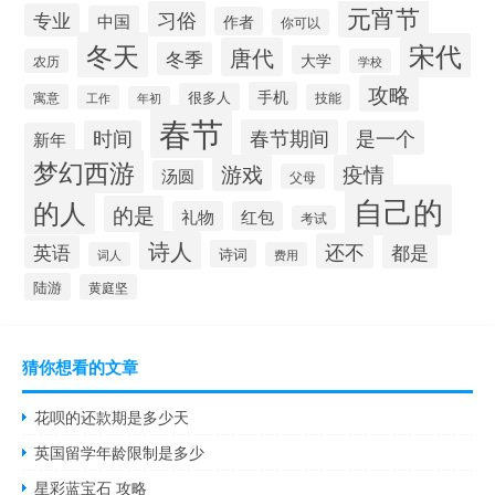
元宵节
习俗
专业
中国
作者
你可以
冬天
宋代
唐代
冬季
大学
农历
学校
攻略
手机
很多人
寓意
技能
工作
年初
春节
春节期间
时间
是一个
新年
梦幻西游
游戏
疫情
汤圆
父母
自己的
的人
的是
礼物
红包
考试
诗人
还不
英语
都是
诗词
词人
费用
陆游
黄庭坚
猜你想看的文章
花呗的还款期是多少天
英国留学年龄限制是多少
星彩蓝宝石 攻略