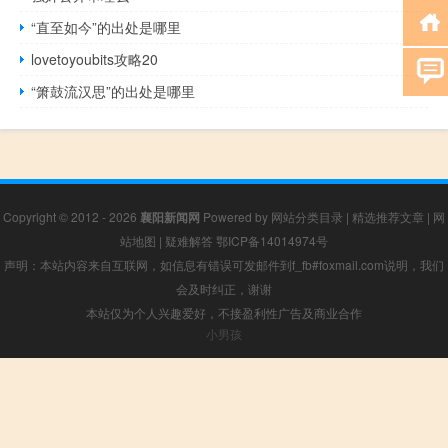
“直至如今”的出处是哪里
lovetoyoubits攻略20
“箫鼓流汉思”的出处是哪里
Copyright © 2012 - 2026
襄阳新闻网
Powered by
网站分类目录
|
精选推荐文章
|
网
站地图
|
疑难解答
鄂ICP备14014974号
声明：本站内容来自互联网，如信息有错误可发邮件到f_fb#foxmail.com说明，我们
会及时纠正，谢谢
本站仅为个人兴趣爱好，不接盈利性广告及商业合作
小男孩