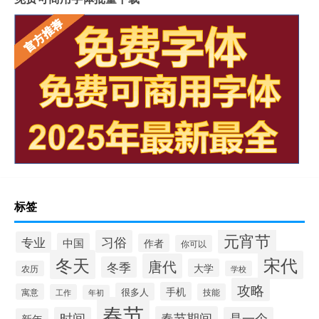
标签
元宵节
习俗
专业
中国
作者
你可以
冬天
宋代
唐代
冬季
大学
农历
学校
攻略
手机
很多人
寓意
技能
工作
年初
春节
春节期间
时间
是一个
新年