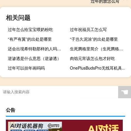
过年的放怎么写
相关问题
过年怎么给宝宝喂奶粉吃
过年祝福员工怎么写
“有严有翼”的出处是哪里
“子岂久泥涂”的出处是哪里
还会出现希特勒那样的人吗（希特勒被证实是外星人）
生死腾格里简介（生死腾格里）
逆渗透是什么意思（逆渗透）
肉馅元宵该怎么包才好吃
过年可以挂年画吗吗
OnePlusBudsPro无线耳机具有自适应降噪功能总电池寿命长达38小时
☚
公告