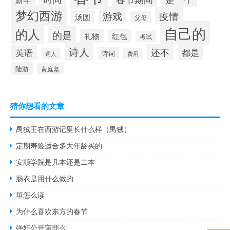
梦幻西游
游戏
疫情
汤圆
父母
自己的
的人
的是
礼物
红包
考试
诗人
还不
英语
都是
诗词
词人
费用
陆游
黄庭坚
猜你想看的文章
禺狨王在西游记里长什么样（禺狨）
定期寿险适合多大年龄买的
安顺学院是几本还是二本
肠衣是用什么做的
垣怎么读
为什么喜欢东方的春节
强奸公开审理么