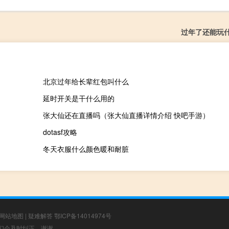
过年了还能玩
北京过年给长辈红包叫什么
延时开关是干什么用的
张大仙还在直播吗（张大仙直播详情介绍 快吧手游）
dotasf攻略
冬天衣服什么颜色暖和耐脏
网站地图
|
疑难解答
鄂ICP备14014974号
，我们会及时纠正，谢谢