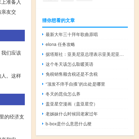
床上准备入
与亲友交
猜你想看的文章
最新大年三十拜年歌曲原唱
elona 任务攻略
，我们应该
据塔斯社：亚美尼亚总理表示亚美尼亚和阿塞拜疆已就和平条约的基本原则达成一致
这个冬天该怎么取暖英语
免税销售额含税还是不含税
的人。这样
“顶发不痒手自搔”的出处是哪里
冬天的昆虫怎么养
盖亚星空漫画（盖亚星空）
老姊妹什么时候回老家过年
里的经济支
b-box是什么意思什么梗