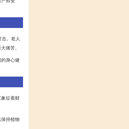
财产和安
打击。老人
巨大痛苦。
们的身心健
它象征着财
以保持植物