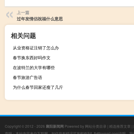
上一篇
过年发情侣祝福什么意思
相关问题
从业资格证注销了怎么办
春节换东西好吗作文
在波特兰的大学有哪些
春节旅游广告语
为什么春节回家还瘦了几斤
Copyright © 2012 - 2026
襄阳新闻网
Powered by
网站分类目录
|
精选推荐文章
|
声明：本站内容来自互联网，如信息有错误可发邮件到f_fb#foxmail.com说明