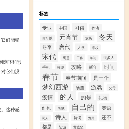
标签
习俗
专业
中国
作者
冬天
元宵节
你可以
农历
，它们能够
唐代
冬季
大学
学校
宋代
很多人
寓意
工作
年初
到惊吓和恐
攻略
时间
新年
手机
技能
音对它们没
春节
春节期间
是一个
梦幻西游
游戏
汤圆
父母
的人
疫情
的是
礼物
自己的
英语
红包
考试
安。这种感
诗人
还不
诗词
词人
费用
都是
陆游
黄庭坚