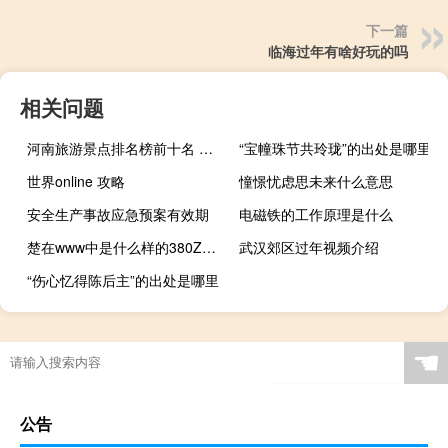
下一篇
临海过年有啥好玩的吗
相关问题
河南旅游景点排名榜前十名 河南旅游景点排名前十
“宝幢珠节共玲珑”的出处是哪里
世界online 攻略
憧憬忧虑思未来什么意思
安全生产事故应急预案有效期
电磁铁的工作原理是什么
楚在www中是什么样的380ZZ情况才会380ZZ可以看com的内荣_
武汉郊区过年视频介绍
“伤心忆得陈后主”的出处是哪里
☚
公告