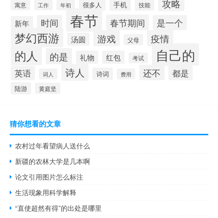
攻略
手机
很多人
寓意
技能
工作
年初
春节
春节期间
时间
是一个
新年
梦幻西游
游戏
疫情
汤圆
父母
自己的
的人
的是
礼物
红包
考试
诗人
还不
英语
都是
诗词
词人
费用
陆游
黄庭坚
猜你想看的文章
农村过年看望病人送什么
新疆的农林大学是几本啊
论文引用图片怎么标注
生活现象用科学解释
“直使超然有得”的出处是哪里