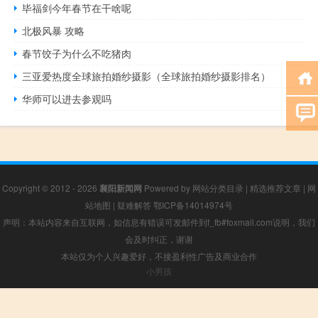
毕福剑今年春节在干啥呢
北极风暴 攻略
春节饺子为什么不吃猪肉
三亚爱热度全球旅拍婚纱摄影（全球旅拍婚纱摄影排名）
华师可以进去参观吗
Copyright © 2012 - 2026
襄阳新闻网
Powered by
网站分类目录
|
精选推荐文章
|
网
站地图
|
疑难解答
鄂ICP备14014974号
声明：本站内容来自互联网，如信息有错误可发邮件到f_fb#foxmail.com说明，我们
会及时纠正，谢谢
本站仅为个人兴趣爱好，不接盈利性广告及商业合作
小男孩