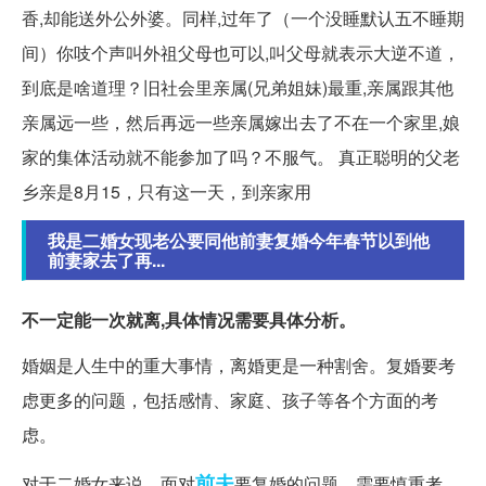
香,却能送外公外婆。同样,过年了（一个没睡默认五不睡期
间）你吱个声叫外祖父母也可以,叫父母就表示大逆不道，
到底是啥道理？旧社会里亲属(兄弟姐妹)最重,亲属跟其他
亲属远一些，然后再远一些亲属嫁出去了不在一个家里,娘
家的集体活动就不能参加了吗？不服气。 真正聪明的父老
乡亲是8月15，只有这一天，到亲家用
我是二婚女现老公要同他前妻复婚今年春节以到他
前妻家去了再...
不一定能一次就离,具体情况需要具体分析。
婚姻是人生中的重大事情，离婚更是一种割舍。复婚要考
虑更多的问题，包括感情、家庭、孩子等各个方面的考
虑。
前夫
对于二婚女来说，面对
要复婚的问题，需要慎重考