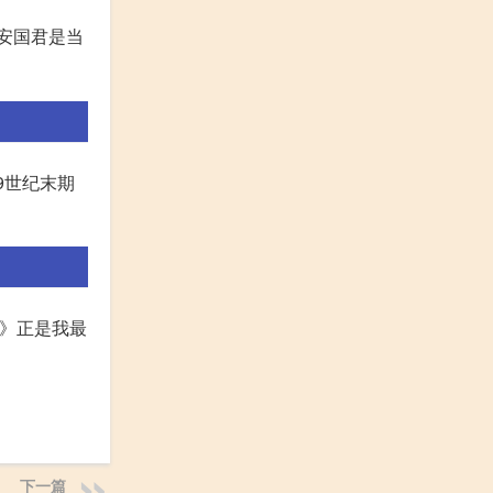
这安国君是当
9世纪末期
和》正是我最
下一篇