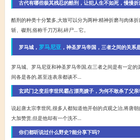
古代有哪些极其残忍的酷刑，让犯人生不如死，慢慢折
酷刑的种类十分繁多,大致可以分为两种:精神折磨与肉体折
斩、磔刑,俗称千刀万剐,碎尸... 它。
罗马尼亚
罗马城，
，神圣罗马帝国，三者之间的关系是
罗马城、罗马尼亚和神圣罗马帝国,在三者之间是有一定的
间各是各的,甚至连表亲都谈不...
玄武门之变后李世民霸占漂亮嫂子，为何不敢杀了父亲
说起唐太宗李世民,很多人都知道他开创的贞观之治,将唐
大加赞赏,但是他却有一个洗不...
你们都听说过什么野史?能分享下吗?