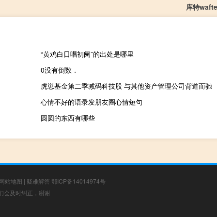
库特waft
“黄鸡白日唱初阑”的出处是哪里
0没有倒数．
虎崽基金第二季减码科技股 与其他资产管理公司背道而驰
心情不好的语录发朋友圈心情短句
圆圆的东西有哪些
网站地图
|
疑难解答
鄂ICP备14014974号
，我们会及时纠正，谢谢