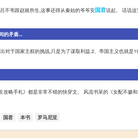
国君
是吕不韦跟赵姬所生,这事还得从秦始的爷爷安
说起。 话说
矛盾...
出对于国家主权的挑战,只是为了谋取利益.2、帝国主义也就是1
生攻略手札》都是非常不错的快穿文。 风流书呆的《女配不掺
国君
本书
罗马尼亚