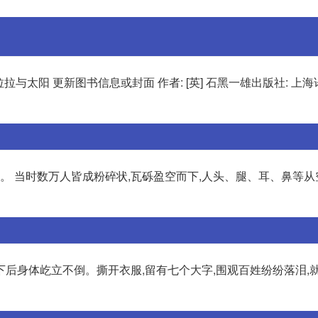
拉拉与太阳 更新图书信息或封面 作者: [英] 石黑一雄出版社: 上
变。 当时数万人皆成粉碎状,瓦砾盈空而下,人头、腿、耳、鼻等
后身体屹立不倒。撕开衣服,留有七个大字,围观百姓纷纷落泪,