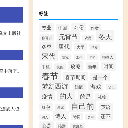
标签
习俗
专业
中国
作者
海译文出版社
冬天
元宵节
你可以
农历
唐代
冬季
大学
学校
宋代
很多人
寓意
工作
年初
攻略
时间
新年
手机
技能
从空中落下。
春节
春节期间
是一个
梦幻西游
游戏
汤圆
父母
的人
疫情
的是
礼物
自己的
英语
红包
考试
就连敌人也
诗人
还不
诗词
词人
费用
都是
陆游
黄庭坚