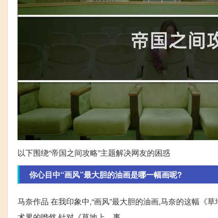
以下围绕“帝国之间攻略”主题解决网友的困惑
你心目中“画风”最大胆的油画是哪一幅画呢?
马奈作品 在我印象中,“画风”最大胆的油画,马奈的这幅《
术界的哗然,针对《草地上... 事。