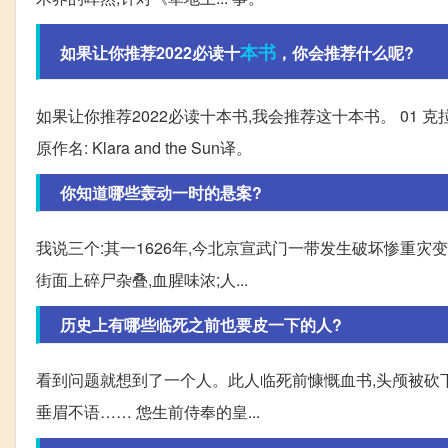
本书
如果让你推荐2022必读十
，你会推荐什么呢?
如果让你推荐2022必读十本书,我会推荐这十本书。 01 克
原作名: Klara and the Sun译。
你知道哪些轰动一时的悬案?
我说三个:其一1626年,今北京宣武门一带发生破坏惨重灾
街面上碎尸杂叠,血腥味浓;人...
历史上有哪些临死之前也要皮一下的人?
看到问题就想到了一个人。此人临死前慷慨血书,头颅被砍下
垂眉不语…… 怹生前侍奉的皇...