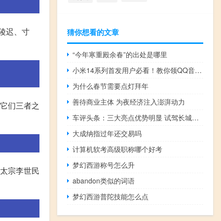
称陵迟、寸
猜你想看的文章
“今年寒重殿余春”的出处是哪里
小米14系列首发用户必看！教你领QQ音乐VIP等8项官方福利
为什么春节需要点灯拜年
善待商业主体 为夜经济注入澎湃动力
实它们三者之
车评头条：三大亮点优势明显 试驾长城炮越野皮卡
大成纳指过年还交易吗
计算机软考高级职称哪个好考
梦幻西游称号怎么升
唐太宗李世民
abandon类似的词语
梦幻西游普陀技能怎么点