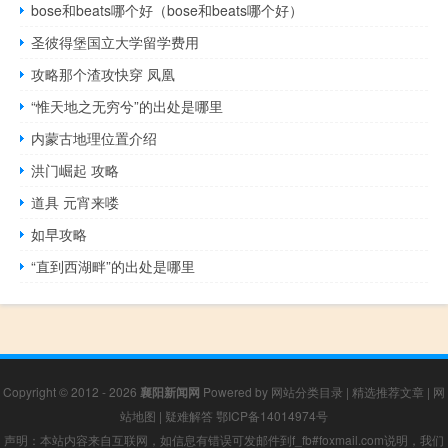
bose和beats哪个好（bose和beats哪个好）
圣彼得堡国立大学留学费用
攻略那个渣攻快穿 凤凰
“惟天地之无穷兮”的出处是哪里
内蒙古地理位置介绍
洪门崛起 攻略
道具 元宵来喽
如早攻略
“直到西湖畔”的出处是哪里
Copyright © 2012 - 2026
襄阳新闻网
Powered by
网站分类目录
|
精选推荐文章
|
网
站地图
|
疑难解答
鄂ICP备14014974号
声明：本站内容来自互联网，如信息有错误可发邮件到f_fb#foxmail.com说明，我们