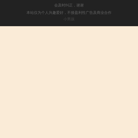
会及时纠正，谢谢
本站仅为个人兴趣爱好，不接盈利性广告及商业合作
小男孩