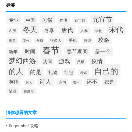
标签
元宵节
习俗
专业
中国
作者
你可以
冬天
宋代
唐代
冬季
大学
农历
学校
攻略
手机
很多人
寓意
技能
工作
年初
春节
春节期间
时间
是一个
新年
梦幻西游
游戏
疫情
汤圆
父母
自己的
的人
的是
礼物
红包
考试
诗人
还不
英语
都是
诗词
词人
费用
陆游
黄庭坚
猜你想看的文章
finger shot 攻略