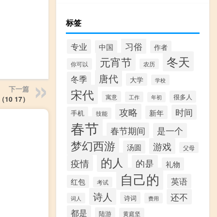
标签
习俗
专业
中国
作者
冬天
元宵节
你可以
农历
唐代
冬季
大学
学校
下一篇
宋代
很多人
寓意
工作
年初
2（10 17）
攻略
时间
新年
手机
技能
春节
春节期间
是一个
梦幻西游
游戏
汤圆
父母
的人
疫情
的是
礼物
自己的
英语
红包
考试
诗人
还不
诗词
词人
费用
都是
陆游
黄庭坚