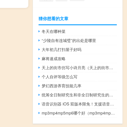
猜你想看的文章
冬天在哪种菜
“少陵自有连城璧”的出处是哪里
大年初几打扫屋子好吗
麻将速成攻略
天上的街市仿写小诗月亮（天上的街市仿写小诗）
个人自评等级怎么写
梦幻西游养育技能几率
统筹全日制研究生和非全日制研究生的管理
语音识别器 iOS 双版本限免！支援语音输入、各国语言直接翻译
mp3mp4mp5mp6哪个好（mp3mp4mp5有什么区别）