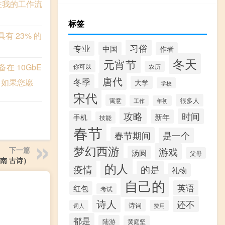
何在我的工作流
标签
，具有 23% 的
习俗
专业
中国
作者
冬天
元宵节
在 10GbE
你可以
农历
唐代
冬季
。如果您愿
大学
学校
宋代
很多人
寓意
工作
年初
攻略
时间
新年
手机
技能
春节
春节期间
是一个
梦幻西游
游戏
下一篇
汤圆
父母
南 古诗）
的人
疫情
的是
礼物
自己的
英语
红包
考试
诗人
还不
诗词
词人
费用
都是
陆游
黄庭坚