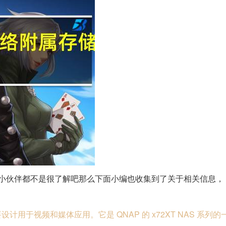
相信很多小伙伴都不是很了解吧那么下面小编也收集到了关于相关信息，
NAS，主要设计用于视频和媒体应用。它是 QNAP 的 x72XT NAS 系