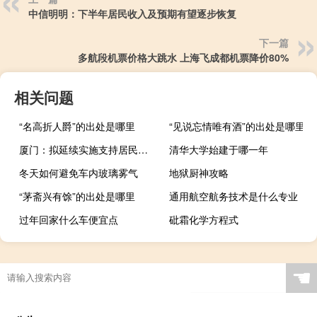
中信明明：下半年居民收入及预期有望逐步恢复
下一篇
多航段机票价格大跳水 上海飞成都机票降价80%
相关问题
“名高折人爵”的出处是哪里
“见说忘情唯有酒”的出处是哪里
厦门：拟延续实施支持居民换购住房有关个人所得税政策
清华大学始建于哪一年
冬天如何避免车内玻璃雾气
地狱厨神攻略
“茅斋兴有馀”的出处是哪里
通用航空航务技术是什么专业
过年回家什么车便宜点
砒霜化学方程式
☚