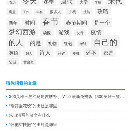
冬天
宋代
唐代
冬季
大学
农历
学校
攻略
手机
很多人
寓意
技能
工作
年初
春节
春节期间
时间
是一个
新年
梦幻西游
游戏
疫情
汤圆
父母
自己的
的人
的是
礼物
红包
考试
诗人
还不
英语
都是
诗词
词人
费用
陆游
黄庭坚
猜你想看的文章
300英雄三笠红马尾皮肤补丁 V1.0 最新免费版（300英雄三笠红马尾皮肤补丁 V1.0 最新免费版功能简介）
“瑞露垂花绶”的出处是哪里
朱自清写的散文有什么
“怀抱空怏悒”的出处是哪里