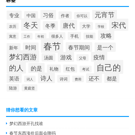
元宵节
习俗
专业
中国
作者
你可以
冬天
宋代
唐代
冬季
大学
农历
学校
攻略
手机
很多人
寓意
技能
工作
年初
春节
春节期间
时间
是一个
新年
梦幻西游
游戏
疫情
汤圆
父母
自己的
的人
的是
礼物
红包
考试
诗人
还不
英语
都是
诗词
词人
费用
陆游
黄庭坚
猜你想看的文章
梦幻西游开孔找谁
春节东西涨价后面会降吗