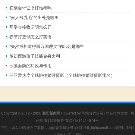
初级会计证书好难考吗
“何人号乳毛”的出处是哪里
居委会接收证明怎么开
春节打篮球怎么打英语
“夫然后相道得而万国理矣”的出处是哪里
梦幻西游孩子技能金身舍利
冰膜面膜的功效与作用
三亚爱热度全球旅拍婚纱摄影（全球旅拍婚纱摄影排名）
Copyright © 2012 - 2026
襄阳新闻网
Powered by
网站分类目录
|
精选推荐文章
|
网
站地图
|
疑难解答
鄂ICP备14014974号
声明：本站内容来自互联网，如信息有错误可发邮件到f_fb#foxmail.com说明，我们
会及时纠正，谢谢