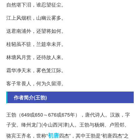
自然堪下泪，谁忍望征尘。
江上风烟积，山幽云雾多。
送君南浦外，还望将如何。
桂轺虽不驻，兰筵幸未开。
林塘风月赏，还待故人来。
霜华净天末，雾色笼江际。
客子常畏人，何为久留滞。
作者简介(王勃)
王勃（649或650～676或675年），唐代诗人。汉族，字
子安。绛州龙门(今山西河津)人。王勃与杨炯、卢照邻、
初唐
骆宾王齐名，世称“
四杰”，其中王勃是“初唐四杰”之