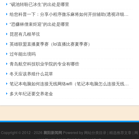
“砚池转盼已冰生”的出处是哪里
给您科普一下：分享小程序微乐麻将如何开挂辅助(透视详细教程)
“恐赚林僧束炬迎”的出处是哪里
琵琶有几根琴弦
英雄联盟直播夏季赛（lol直播比赛夏季赛）
过年能出境吗
青岛航空科技职业学院的专业有哪些
冬天应该养殖什么花草
笔记本电脑如何连接无线网络wifi（笔记本电脑怎么连接无线路由器）
多大年纪还要交养老金
Copyright © 2012 - 2026
襄阳新闻网
Powered by
网站分类目录
|
精选推荐文章
|
网