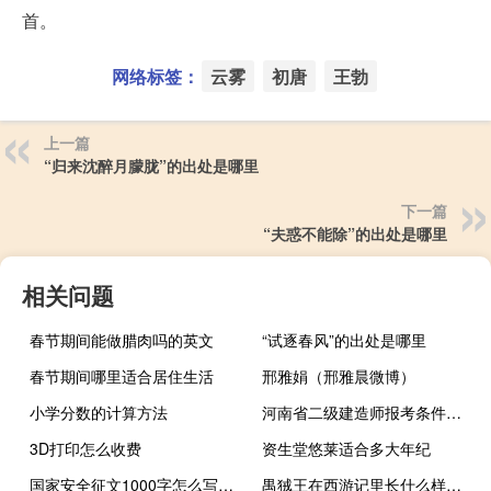
首。
网络标签：
云雾
初唐
王勃
上一篇
“归来沈醉月朦胧”的出处是哪里
下一篇
“夫惑不能除”的出处是哪里
相关问题
春节期间能做腊肉吗的英文
“试逐春风”的出处是哪里
春节期间哪里适合居住生活
邢雅娟（邢雅晨微博）
小学分数的计算方法
河南省二级建造师报考条件及科目
3D打印怎么收费
资生堂悠莱适合多大年纪
国家安全征文1000字怎么写（国家安全征文1000字）
禺狨王在西游记里长什么样（禺狨）