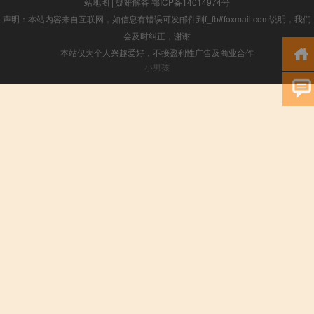
站地图
|
疑难解答
鄂ICP备14014974号
声明：本站内容来自互联网，如信息有错误可发邮件到f_fb#foxmail.com说明，我们
会及时纠正，谢谢
本站仅为个人兴趣爱好，不接盈利性广告及商业合作
小男孩