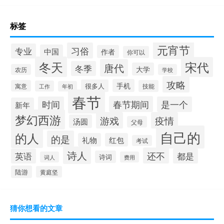
标签
元宵节
习俗
专业
中国
作者
你可以
冬天
宋代
唐代
冬季
大学
农历
学校
攻略
手机
很多人
寓意
技能
工作
年初
春节
春节期间
时间
是一个
新年
梦幻西游
游戏
疫情
汤圆
父母
自己的
的人
的是
礼物
红包
考试
诗人
还不
英语
都是
诗词
词人
费用
陆游
黄庭坚
猜你想看的文章