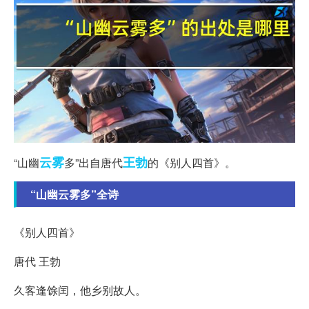
云雾
王勃
“山幽
多”出自唐代
的《别人四首》。
“山幽云雾多”全诗
《别人四首》
唐代 王勃
久客逢馀闰，他乡别故人。