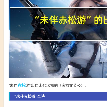
赤松
“未伴
游”出自宋代宋祁的《哀故文节公》。
“未伴赤松游”全诗