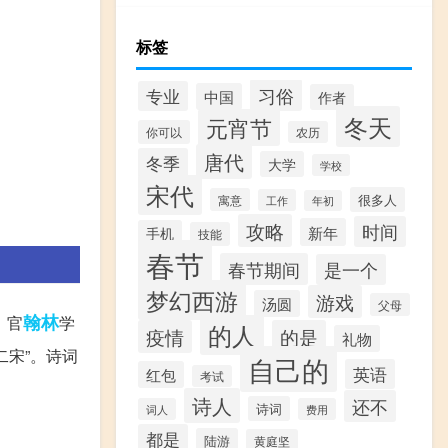
标签
习俗
专业
中国
作者
冬天
元宵节
你可以
农历
唐代
冬季
大学
学校
宋代
很多人
寓意
工作
年初
攻略
时间
新年
手机
技能
春节
春节期间
是一个
梦幻西游
游戏
汤圆
父母
翰林
，官
学
的人
疫情
的是
礼物
宋”。诗词
自己的
英语
红包
考试
诗人
还不
诗词
词人
费用
都是
陆游
黄庭坚