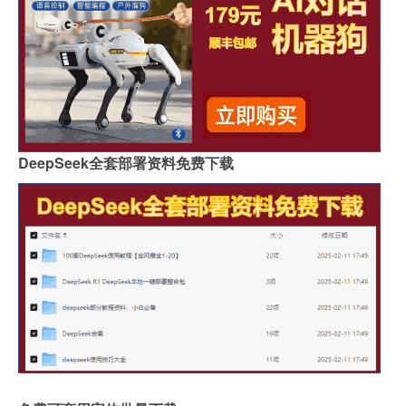
DeepSeek全套部署资料免费下载