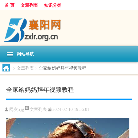
首 页
文章列表
知识分类
网站导航
>
文章列表
>
全家给妈妈拜年视频教程
全家给妈妈拜年视频教程
文章列表
网友:
rjg
2024-02-10 19:36:01