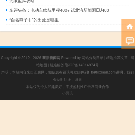
无眼监狱攻略
车评头条：电动车续航里程400+ 试北汽新能源EU400
“自名燕子巾”的出处是哪里
Copyright © 2012 - 2026
襄阳新闻网
Powered by
网站分类目录
|
精选推荐文章
|
网
站地图
|
疑难解答
鄂ICP备14014974号
声明：本站内容来自互联网，如信息有错误可发邮件到f_fb#foxmail.com说明，我们
会及时纠正，谢谢
本站仅为个人兴趣爱好，不接盈利性广告及商业合作
小男孩