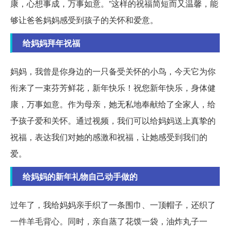
康，心想事成，万事如意。”这样的祝福简短而又温馨，能
够让爸爸妈妈感受到孩子的关怀和爱意。
给妈妈拜年祝福
妈妈，我曾是你身边的一只备受关怀的小鸟，今天它为你
衔来了一束芬芳鲜花，新年快乐！祝您新年快乐，身体健
康，万事如意。作为母亲，她无私地奉献给了全家人，给
予孩子爱和关怀。通过视频，我们可以给妈妈送上真挚的
祝福，表达我们对她的感激和祝福，让她感受到我们的
爱。
给妈妈的新年礼物自己动手做的
过年了，我给妈妈亲手织了一条围巾、一顶帽子，还织了
一件羊毛背心。同时，亲自蒸了花馍一袋，油炸丸子一