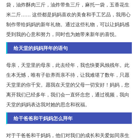
袋，油炸酥肉三斤，油炸带鱼三斤，麻托一袋，五香花生
米二斤…… 这些都是妈妈喜欢的美食和手工艺品，我用心
制作带给妈妈的新年礼物。通过这些礼物，可以让妈妈感
受到我的心意和努力，同时也为她带来新年的喜悦。
给天堂的妈妈拜年的语句
母亲，天堂里的母亲，此去经年，我也快要风烛残年。此
生本无憾，唯有子欲养而亲不待，让我难堪了数年，只愿
天堂里的你千安。愿我在天堂的父母一切安好！妈妈，您
离开我们已经多年，我们会一直怀念您，通过视频，我向
天堂的妈妈表达我对她的思念和祝福。
给干爸爸和干妈妈怎么拜年
对于干爸爸和干妈妈，他们对我们的成长和关爱如同亲生