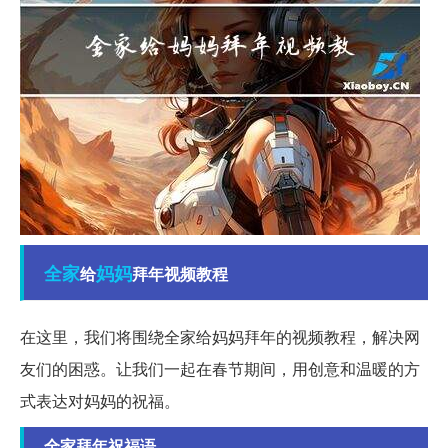
全家
妈妈
给
拜年视频教程
在这里，我们将围绕全家给妈妈拜年的视频教程，解决网
友们的困惑。让我们一起在春节期间，用创意和温暖的方
式表达对妈妈的祝福。
全家拜年祝福语