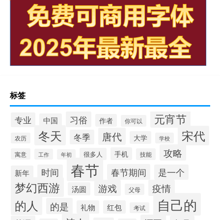
标签
元宵节
习俗
专业
中国
作者
你可以
冬天
宋代
唐代
冬季
大学
农历
学校
攻略
手机
很多人
寓意
技能
工作
年初
春节
春节期间
时间
是一个
新年
梦幻西游
游戏
疫情
汤圆
父母
自己的
的人
的是
礼物
红包
考试