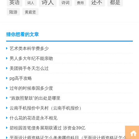
诗人
还不
英语
都是
诗词
词人
费用
陆游
黄庭坚
猜你想看的文章
艺术类本科学费多少
男人多大年纪不能亲吻
美团骑手冬天怎么过
pg高手攻略
过年的时候泰国多少度
“旌旗照鼙鼓”的出处是哪里
云南手机报价中关村（云南手机报价）
什么花的花语是永不相见
碧桂园首笔债务展期获通过 涉资金39亿
平面设计师资格证怎么考考哪些科目（平面设计师资格证怎么考）