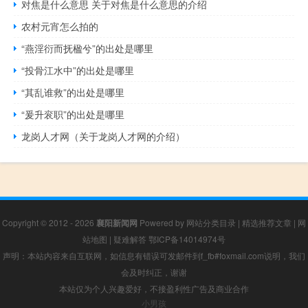
对焦是什么意思 关于对焦是什么意思的介绍
农村元宵怎么拍的
“燕淫衍而抚楹兮”的出处是哪里
“投骨江水中”的出处是哪里
“其乱谁救”的出处是哪里
“爰升衮职”的出处是哪里
龙岗人才网（关于龙岗人才网的介绍）
Copyright © 2012 - 2026
襄阳新闻网
Powered by
网站分类目录
|
精选推荐文章
|
网
站地图
|
疑难解答
鄂ICP备14014974号
声明：本站内容来自互联网，如信息有错误可发邮件到f_fb#foxmail.com说明，我们
会及时纠正，谢谢
本站仅为个人兴趣爱好，不接盈利性广告及商业合作
小男孩