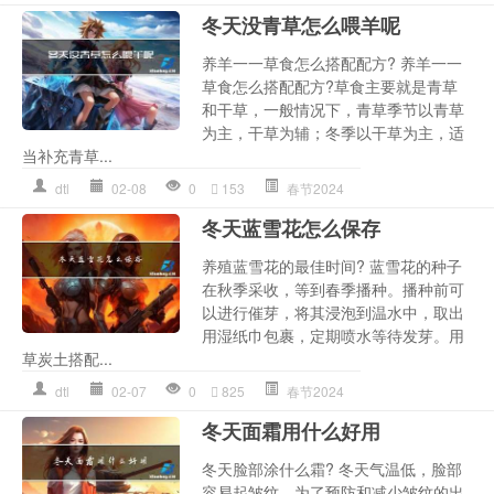
冬天没青草怎么喂羊呢
养羊一一草食怎么搭配配方? 养羊一一
草食怎么搭配配方?草食主要就是青草
和干草，一般情况下，青草季节以青草
为主，干草为辅；冬季以干草为主，适
当补充青草...
dtl
02-08
0
153
春节2024
冬天蓝雪花怎么保存
养殖蓝雪花的最佳时间? 蓝雪花的种子
在秋季采收，等到春季播种。播种前可
以进行催芽，将其浸泡到温水中，取出
用湿纸巾包裹，定期喷水等待发芽。用
草炭土搭配...
dtl
02-07
0
825
春节2024
冬天面霜用什么好用
冬天脸部涂什么霜? 冬天气温低，脸部
容易起皱纹。为了预防和减少皱纹的出