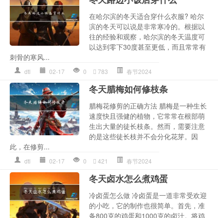
在哈尔滨的冬天适合穿什么衣服? 哈尔
滨的冬天可以说是非常寒冷的。根据以
往的经验和观察，哈尔滨的冬天温度可
以达到零下30度甚至更低，而且常常有
刺骨的寒风...
dtl
02-17
0
783
春节2024
冬天腊梅如何修枝条
腊梅花修剪的正确方法 腊梅是一种生长
速度快且强健的植物，它常常在根部萌
生出大量的徒长枝条。然而，需要注意
的是这些徒长枝并不会分化花芽。因
此，在修剪...
dtl
02-17
0
421
春节2024
冬天卤水怎么煮鸡蛋
冷卤蛋怎么做 冷卤蛋是一道非常受欢迎
的小吃，它的制作也很简单。首先，准
备800克的鸡蛋和1000克的卤汁。将鸡