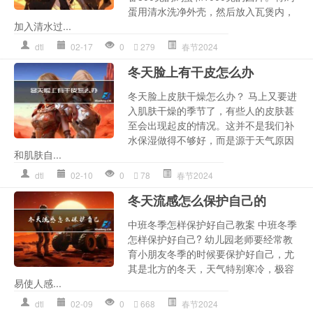
蛋用清水洗净外壳，然后放入瓦煲内，
加入清水过...
dtl
02-17
0
279
春节2024
冬天脸上有干皮怎么办
冬天脸上皮肤干燥怎么办？ 马上又要进
入肌肤干燥的季节了，有些人的皮肤甚
至会出现起皮的情况。这并不是我们补
水保湿做得不够好，而是源于天气原因
和肌肤自...
dtl
02-10
0
78
春节2024
冬天流感怎么保护自己的
中班冬季怎样保护好自己教案 中班冬季
怎样保护好自己? 幼儿园老师要经常教
育小朋友冬季的时候要保护好自己，尤
其是北方的冬天，天气特别寒冷，极容
易使人感...
dtl
02-09
0
668
春节2024