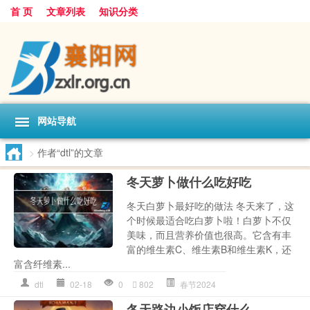
首 页
文章列表
知识分类
网站导航
>
作者“dtl”的文章
冬天萝卜做什么吃好吃
冬天白萝卜最好吃的做法 冬天来了，这
个时候最适合吃白萝卜啦！白萝卜不仅
美味，而且营养价值也很高。它含有丰
富的维生素C、维生素B和维生素K，还
富含纤维素...
dtl
02-18
0
802
春节2024
冬天路边小饭店穿什么