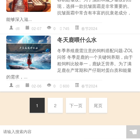
现，选择一款抗皱面霜是非常重要的。
抗皱面霜中常含有丰富的抗衰老成分，
能够深入滋...
dtl
02-07
0
745
春节2024
冬天鹿喂什么水
冬季养殖鹿需注意的饲料搭配问题-ZOL
问答 冬季是鹿的一个关键饲养期，由于
粗饲料比较单一，鹿缺乏营养。为了满
足鹿在产茸期和产仔期对蛋白质和能量
的需求，...
dtl
02-06
0
600
春节2024
1
2
下一页
尾页
☚