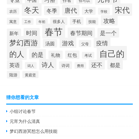
作者
你可以
冬天
宋代
唐代
冬季
大学
农历
学校
攻略
手机
很多人
寓意
技能
工作
年初
春节
春节期间
时间
是一个
新年
梦幻西游
游戏
疫情
汤圆
父母
自己的
的人
的是
礼物
红包
考试
诗人
还不
英语
都是
诗词
词人
费用
陆游
黄庭坚
猜你想看的文章
小组讨论春节
元宵为什么清真
梦幻西游冥想怎么用技能