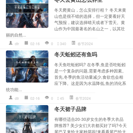
冬天爬黄山，怎么安排行程？ 冬天来黄
山也是很不错的选择，但一定要看好天
气预报，建议选择晴天或者下雪天。黄
山作为中国最著名的名山之一，以其壮
丽的自然...
dtr
02-16
0
340
春节2024
冬天蚯蚓还有鱼吗
冬天鱼吃蚯蚓吗? 在冬季,鱼是否吃蚯蚓
是一个复杂的问题,需要考虑多种因素。
首先,冬季的鱼活动量减少,食欲也会相
应下降。这是因为水温降低,鱼的消化系
统功能...
dtr
02-16
0
45
春节2024
冬天裙子品牌
有哪些适合20-30岁女生的冬季大衣品
牌推荐? 美少女们大衣都买好了吗?今天
尾巴又来给大家种草啦!来看看尾巴给大