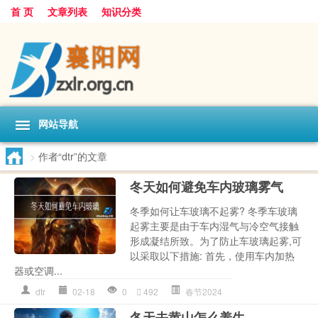
首 页
文章列表
知识分类
网站导航
>
作者“dtr”的文章
冬天如何避免车内玻璃雾气
冬季如何让车玻璃不起雾? 冬季车玻璃
起雾主要是由于车内湿气与冷空气接触
形成凝结所致。为了防止车玻璃起雾,可
以采取以下措施: 首先，使用车内加热
器或空调...
dtr
02-18
0
492
春节2024
冬天去黄山怎么养生