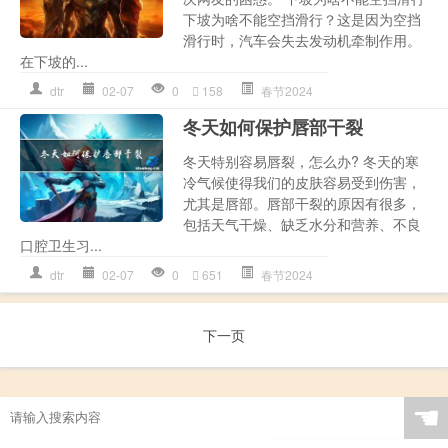
下坡为啥不能空挡滑行？这是因为空挡
滑行时，汽车会失去发动机牵制作用。
在下坡的...
dtr
02-07
0
158
春节2024
冬天如何保护唇部干裂
冬天特别容易唇裂，怎么办? 冬天的寒
冷气候使得我们的皮肤容易受到伤害，
尤其是唇部。唇部干裂的原因有很多，
包括天气干燥、缺乏水分和营养、不良
口腔卫生习...
dtr
02-07
0
651
春节2024
下一页
☚