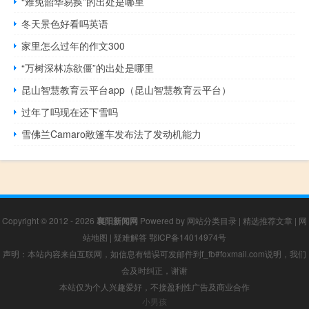
“难免韶华易换”的出处是哪里
冬天景色好看吗英语
家里怎么过年的作文300
“万树深林冻欲僵”的出处是哪里
昆山智慧教育云平台app（昆山智慧教育云平台）
过年了吗现在还下雪吗
雪佛兰Camaro敞篷车发布法了发动机能力
Copyright © 2012 - 2026
襄阳新闻网
Powered by
网站分类目录
|
精选推荐文章
|
网
站地图
|
疑难解答
鄂ICP备14014974号
声明：本站内容来自互联网，如信息有错误可发邮件到f_fb#foxmail.com说明，我们
会及时纠正，谢谢
本站仅为个人兴趣爱好，不接盈利性广告及商业合作
小男孩