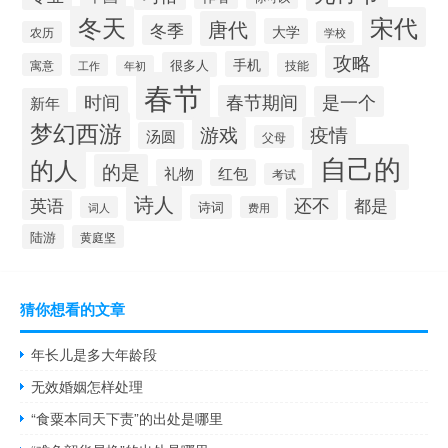
冬天
宋代
唐代
冬季
大学
农历
学校
攻略
手机
很多人
寓意
技能
工作
年初
春节
春节期间
时间
是一个
新年
梦幻西游
游戏
疫情
汤圆
父母
自己的
的人
的是
礼物
红包
考试
诗人
还不
英语
都是
诗词
词人
费用
陆游
黄庭坚
猜你想看的文章
年长儿是多大年龄段
无效婚姻怎样处理
“食粟本同天下责”的出处是哪里