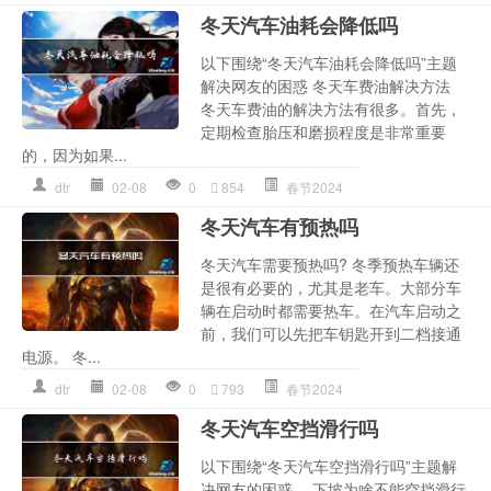
冬天汽车油耗会降低吗
以下围绕“冬天汽车油耗会降低吗”主题
解决网友的困惑 冬天车费油解决方法
冬天车费油的解决方法有很多。首先，
定期检查胎压和磨损程度是非常重要
的，因为如果...
dtr
02-08
0
854
春节2024
冬天汽车有预热吗
冬天汽车需要预热吗? 冬季预热车辆还
是很有必要的，尤其是老车。大部分车
辆在启动时都需要热车。在汽车启动之
前，我们可以先把车钥匙开到二档接通
电源。 冬...
dtr
02-08
0
793
春节2024
冬天汽车空挡滑行吗
以下围绕“冬天汽车空挡滑行吗”主题解
决网友的困惑。 下坡为啥不能空挡滑行