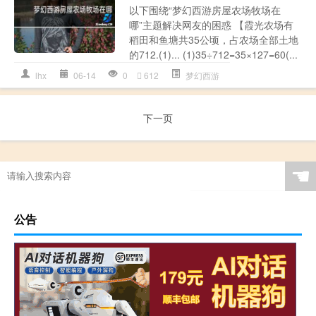
以下围绕“梦幻西游房屋农场牧场在
哪”主题解决网友的困惑 【霞光农场有
稻田和鱼塘共35公顷，占农场全部土地
的712.(1)... (1)35÷712=35×127=60(...
lhx
06-14
0
612
梦幻西游
下一页
☚
公告