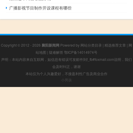
广播影视节目制作开设课程有哪些
Copyright © 2012 - 2026
襄阳新闻网
Powered by
网站分类目录
|
精选推荐文章
|
网
站地图
|
疑难解答
鄂ICP备14014974号
声明：本站内容来自互联网，如信息有错误可发邮件到f_fb#foxmail.com说明，我们
会及时纠正，谢谢
本站仅为个人兴趣爱好，不接盈利性广告及商业合作
小男孩