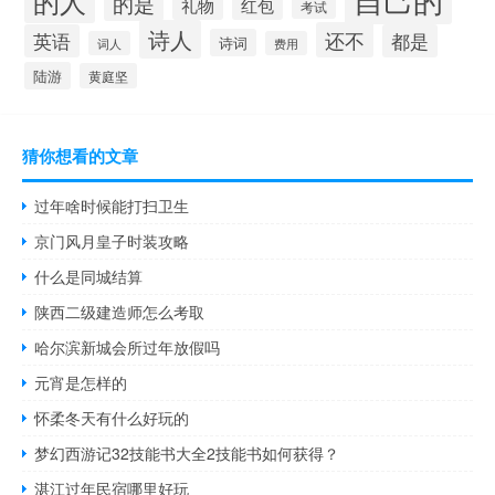
的人
的是
礼物
红包
考试
诗人
还不
英语
都是
诗词
词人
费用
陆游
黄庭坚
猜你想看的文章
过年啥时候能打扫卫生
京门风月皇子时装攻略
什么是同城结算
陕西二级建造师怎么考取
哈尔滨新城会所过年放假吗
元宵是怎样的
怀柔冬天有什么好玩的
梦幻西游记32技能书大全2技能书如何获得？
湛江过年民宿哪里好玩