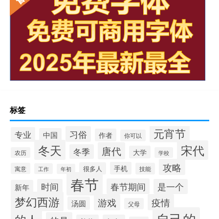
标签
元宵节
习俗
专业
中国
作者
你可以
冬天
宋代
唐代
冬季
大学
农历
学校
攻略
手机
很多人
寓意
技能
工作
年初
春节
春节期间
时间
是一个
新年
梦幻西游
游戏
疫情
汤圆
父母
自己的