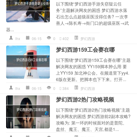
以下围绕“梦幻西游手游失窃疑云任
务”主题解决网友的困惑 梦幻西游水落
石出怎么点超级巫医没得任务? 一次李
善人→陈长寿→衙门口的超级巫医→武
器...
lhx
06-15
0
402
梦幻西游
梦幻西游159工会赛在哪
以下围绕“梦幻西游159工会赛在哪”主题
解决网友的困惑 YY159脚本肿么用 要
上YY159 加北神公会。在频道里下yy4.
6版在更新。把脚本也下下来。打开...
lhx
06-15
0
384
梦幻西游
梦幻西游2热门攻略视频
以下围绕“梦幻西游2热门攻略视频”主题
解决网友的困惑 梦幻西游前2副本攻略?
攻略为: 第一环的时候面对的是普陀、
盘丝、魔王、魔王、天宫,都是1...