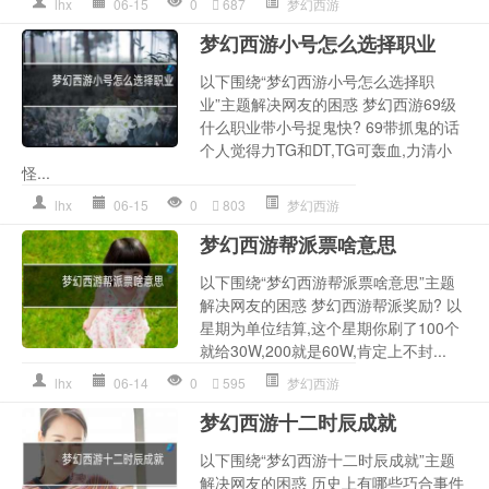
lhx
06-15
0
687
梦幻西游
梦幻西游小号怎么选择职业
以下围绕“梦幻西游小号怎么选择职
业”主题解决网友的困惑 梦幻西游69级
什么职业带小号捉鬼快? 69带抓鬼的话
个人觉得力TG和DT,TG可轰血,力清小
怪...
lhx
06-15
0
803
梦幻西游
梦幻西游帮派票啥意思
以下围绕“梦幻西游帮派票啥意思”主题
解决网友的困惑 梦幻西游帮派奖励? 以
星期为单位结算,这个星期你刷了100个
就给30W,200就是60W,肯定上不封...
lhx
06-14
0
595
梦幻西游
梦幻西游十二时辰成就
以下围绕“梦幻西游十二时辰成就”主题
解决网友的困惑 历史上有哪些巧合事件