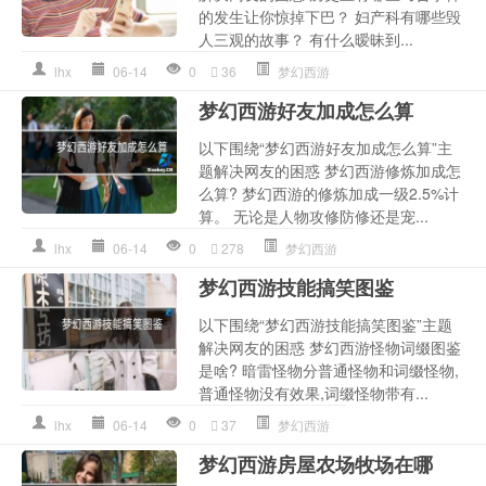
的发生让你惊掉下巴？ 妇产科有哪些毁
人三观的故事？ 有什么暧昧到...
lhx
06-14
0
36
梦幻西游
梦幻西游好友加成怎么算
以下围绕“梦幻西游好友加成怎么算”主
题解决网友的困惑 梦幻西游修炼加成怎
么算? 梦幻西游的修炼加成一级2.5%计
算。 无论是人物攻修防修还是宠...
lhx
06-14
0
278
梦幻西游
梦幻西游技能搞笑图鉴
以下围绕“梦幻西游技能搞笑图鉴”主题
解决网友的困惑 梦幻西游怪物词缀图鉴
是啥? 暗雷怪物分普通怪物和词缀怪物,
普通怪物没有效果,词缀怪物带有...
lhx
06-14
0
37
梦幻西游
梦幻西游房屋农场牧场在哪