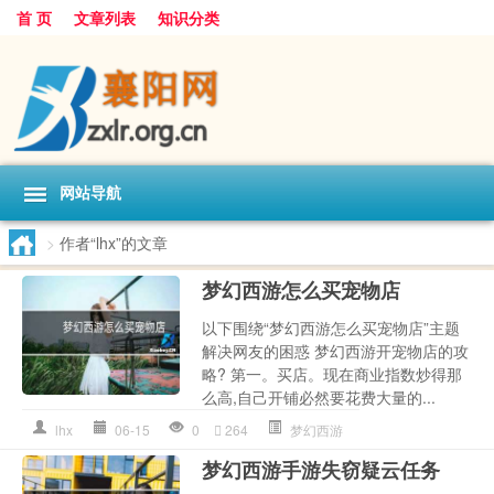
首 页
文章列表
知识分类
网站导航
>
作者“lhx”的文章
梦幻西游怎么买宠物店
以下围绕“梦幻西游怎么买宠物店”主题
解决网友的困惑 梦幻西游开宠物店的攻
略? 第一。买店。现在商业指数炒得那
么高,自己开铺必然要花费大量的...
lhx
06-15
0
264
梦幻西游
梦幻西游手游失窃疑云任务