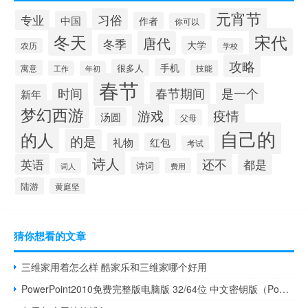
元宵节
习俗
专业
中国
作者
你可以
冬天
宋代
唐代
冬季
大学
农历
学校
攻略
手机
很多人
寓意
技能
工作
年初
春节
春节期间
时间
是一个
新年
梦幻西游
游戏
疫情
汤圆
父母
自己的
的人
的是
礼物
红包
考试
诗人
还不
英语
都是
诗词
词人
费用
陆游
黄庭坚
猜你想看的文章
三维家用着怎么样 酷家乐和三维家哪个好用
PowerPoint2010免费完整版电脑版 32/64位 中文密钥版（PowerPoint2010免费完整版电脑版 32/64位 中文密钥版功能简介）