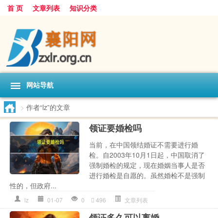
首 页
文章列表
知识分类
网站导航
>
作者“lz”的文章
领证要婚检吗
当前，在中国领结婚证不需要进行婚
检。自2003年10月1日起，中国取消了
强制婚检的规定，现在婚姻当事人是否
进行婚检是自愿的。虽然婚检不是强制
性的，但政府...
lz
01-07
0
496
文章列表
领证多久可以离婚