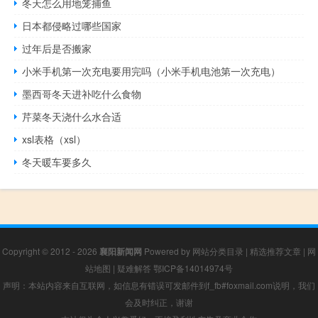
冬天怎么用地笼捕鱼
日本都侵略过哪些国家
过年后是否搬家
小米手机第一次充电要用完吗（小米手机电池第一次充电）
墨西哥冬天进补吃什么食物
芹菜冬天浇什么水合适
xsl表格（xsl）
冬天暖车要多久
Copyright © 2012 - 2026
襄阳新闻网
Powered by
网站分类目录
|
精选推荐文章
|
网
站地图
|
疑难解答
鄂ICP备14014974号
声明：本站内容来自互联网，如信息有错误可发邮件到f_fb#foxmail.com说明，我们
会及时纠正，谢谢