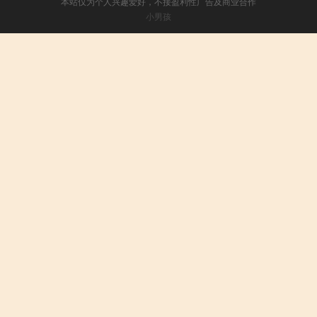
本站仅为个人兴趣爱好，不接盈利性广告及商业合作
小男孩