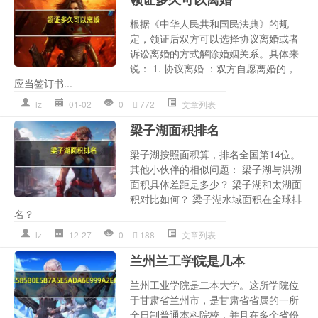
根据《中华人民共和国民法典》的规
定，领证后双方可以选择协议离婚或者
诉讼离婚的方式解除婚姻关系。具体来
说： 1. 协议离婚 ：双方自愿离婚的，
应当签订书...
lz
01-02
0
772
文章列表
梁子湖面积排名
梁子湖按照面积算，排名全国第14位。
其他小伙伴的相似问题： 梁子湖与洪湖
面积具体差距是多少？ 梁子湖和太湖面
积对比如何？ 梁子湖水域面积在全球排
名？
lz
12-27
0
188
文章列表
兰州兰工学院是几本
兰州工业学院是二本大学。这所学院位
于甘肃省兰州市，是甘肃省省属的一所
全日制普通本科院校，并且在多个省份