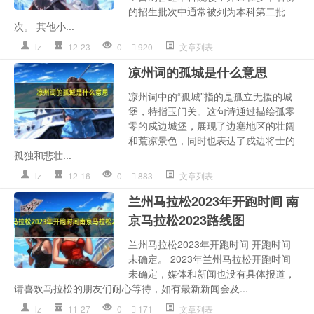
的招生批次中通常被列为本科第二批
次。 其他小...
lz
12-23
0
920
文章列表
凉州词的孤城是什么意思
凉州词中的“孤城”指的是孤立无援的城
堡，特指玉门关。这句诗通过描绘孤零
零的戍边城堡，展现了边塞地区的壮阔
和荒凉景色，同时也表达了戍边将士的
孤独和悲壮...
lz
12-16
0
883
文章列表
兰州马拉松2023年开跑时间 南
京马拉松2023路线图
兰州马拉松2023年开跑时间 开跑时间
未确定。 2023年兰州马拉松开跑时间
未确定，媒体和新闻也没有具体报道，
请喜欢马拉松的朋友们耐心等待，如有最新新闻会及...
lz
11-27
0
171
文章列表