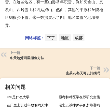
雪。在这些地区，有一些山脉常年积雪，例如夹金山、贡
嘎山、西岭雪山和四姑娘山。然而，其他的平原和丘陵地
区则很少下雪。这一数据展示了四川地区降雪的地域差
异。
网络标签：
下了
地区
成都
上一篇
冬天地笼河里捕鱼方法
下一篇
山茶花冬天可以扦插吗
相关问题
knu是什么大学
报考特种医学在职研究生能够学到哪些专业技能
在厂里上班过年放假吗天津
湖北以诚律师事务所靠谱吗