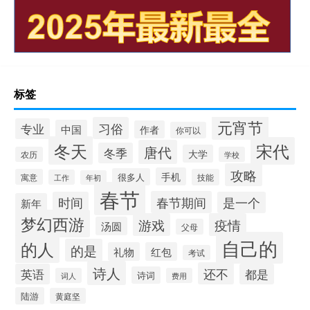
标签
元宵节
习俗
专业
中国
作者
你可以
冬天
宋代
唐代
冬季
大学
农历
学校
攻略
手机
很多人
寓意
技能
工作
年初
春节
春节期间
时间
是一个
新年
梦幻西游
游戏
疫情
汤圆
父母
自己的
的人
的是
礼物
红包
考试
诗人
还不
英语
都是
诗词
词人
费用
陆游
黄庭坚