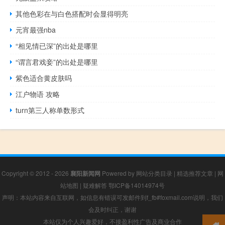
其他色彩在与白色搭配时会显得明亮
元宵最强nba
“相见情已深”的出处是哪里
“谓言君戏妾”的出处是哪里
紫色适合黄皮肤吗
江户物语 攻略
turn第三人称单数形式
Copyright © 2012 - 2026
襄阳新闻网
Powered by
网站分类目录
|
精选推荐文章
|
网
站地图
|
疑难解答
鄂ICP备14014974号
声明：本站内容来自互联网，如信息有错误可发邮件到f_fb#foxmail.com说明，我们
会及时纠正，谢谢
本站仅为个人兴趣爱好，不接盈利性广告及商业合作