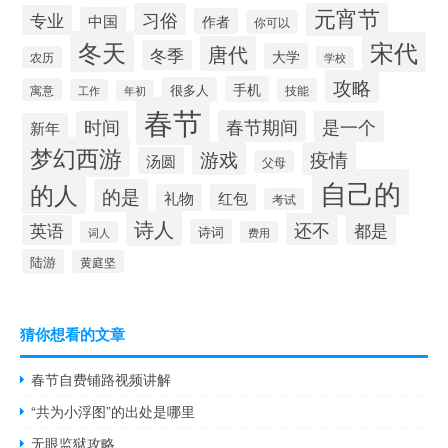
元宵节
习俗
专业
中国
作者
你可以
冬天
宋代
唐代
冬季
大学
农历
学校
攻略
手机
很多人
寓意
技能
工作
年初
春节
春节期间
时间
是一个
新年
梦幻西游
游戏
疫情
汤圆
父母
自己的
的人
的是
礼物
红包
考试
诗人
还不
英语
都是
诗词
词人
费用
陆游
黄庭坚
猜你想看的文章
春节自费铺路视频讲解
“共为小浮图”的出处是哪里
无眼监狱攻略