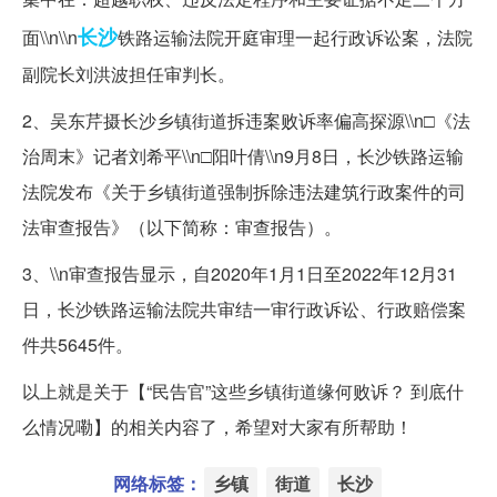
长沙
面\\n\\n
铁路运输法院开庭审理一起行政诉讼案，法院
副院长刘洪波担任审判长。
2、吴东芹摄长沙乡镇街道拆违案败诉率偏高探源\\n□《法
治周末》记者刘希平\\n□阳叶倩\\n9月8日，长沙铁路运输
法院发布《关于乡镇街道强制拆除违法建筑行政案件的司
法审查报告》（以下简称：审查报告）。
3、\\n审查报告显示，自2020年1月1日至2022年12月31
日，长沙铁路运输法院共审结一审行政诉讼、行政赔偿案
件共5645件。
以上就是关于【“民告官”这些乡镇街道缘何败诉？ 到底什
么情况嘞】的相关内容了，希望对大家有所帮助！
网络标签：
乡镇
街道
长沙