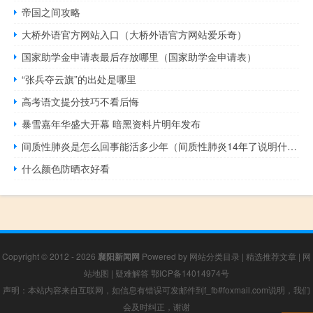
帝国之间攻略
大桥外语官方网站入口（大桥外语官方网站爱乐奇）
国家助学金申请表最后存放哪里（国家助学金申请表）
“张兵夺云旗”的出处是哪里
高考语文提分技巧不看后悔
暴雪嘉年华盛大开幕 暗黑资料片明年发布
间质性肺炎是怎么回事能活多少年（间质性肺炎14年了说明什么）
什么颜色防晒衣好看
Copyright © 2012 - 2026
襄阳新闻网
Powered by
网站分类目录
|
精选推荐文章
|
网
站地图
|
疑难解答
鄂ICP备14014974号
声明：本站内容来自互联网，如信息有错误可发邮件到f_fb#foxmail.com说明，我们
会及时纠正，谢谢