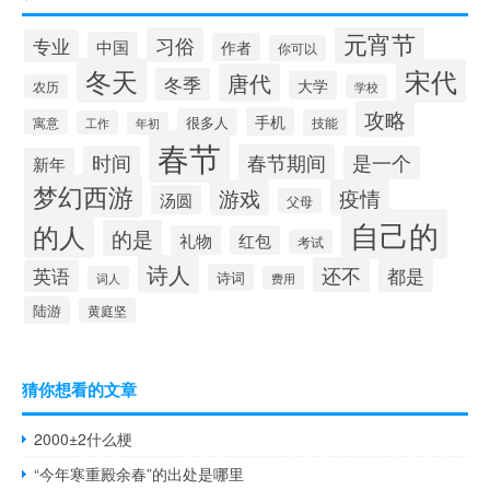
元宵节
习俗
专业
中国
作者
你可以
冬天
宋代
唐代
冬季
大学
农历
学校
攻略
手机
很多人
寓意
技能
工作
年初
春节
春节期间
时间
是一个
新年
梦幻西游
游戏
疫情
汤圆
父母
自己的
的人
的是
礼物
红包
考试
诗人
还不
英语
都是
诗词
词人
费用
陆游
黄庭坚
猜你想看的文章
2000±2什么梗
“今年寒重殿余春”的出处是哪里