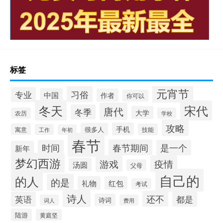
标签
元宵节
习俗
专业
中国
作者
你可以
冬天
宋代
唐代
冬季
大学
农历
学校
攻略
手机
很多人
寓意
技能
工作
年初
春节
春节期间
时间
是一个
新年
梦幻西游
游戏
疫情
汤圆
父母
自己的
的人
的是
礼物
红包
考试
诗人
还不
英语
都是
诗词
词人
费用
陆游
黄庭坚