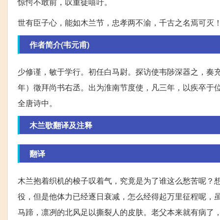
惊愕不敢前，叹重徒嘻吁。
世有臣子心，能如木兰节，忠孝两不渝，千古之名焉可灭
作者简介(韦元甫)
少修谨，敏于学行。初任白马尉。探访使韦陟深器之，奏
年）徵拜尚书右丞。出为淮南节度使，凡三年，以疾卒于
全唐诗中。
木兰歌翻译及注释
翻译
木兰抱着织机的梭子叹着气，究竟是为了谁这么愁苦呢？
役，但是他体力已经逐日衰减，怎么经得起万里征程呢，
马蹄，凛冽的北风足以撕裂人的皮肤。老父本来就有病了