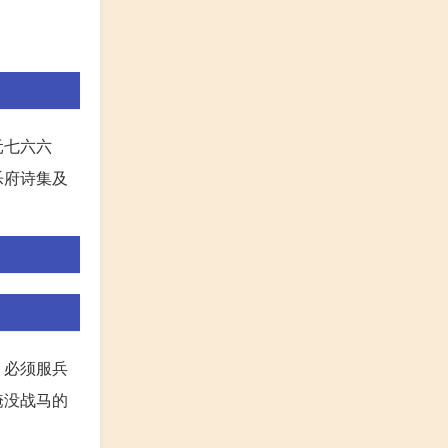
元七六六
乐府诗集及
，必须服兵
淹没战马的