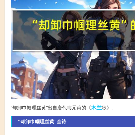
木兰
“却卸巾帼理丝黄”出自唐代韦元甫的《
歌》。
“却卸巾帼理丝黄”全诗