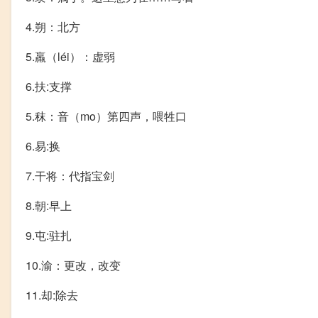
4.朔：北方
5.羸（léi）：虚弱
6.扶:支撑
5.秣：音（mo）第四声，喂牲口
6.易:换
7.干将：代指宝剑
8.朝:早上
9.屯:驻扎
10.渝：更改，改变
11.却:除去