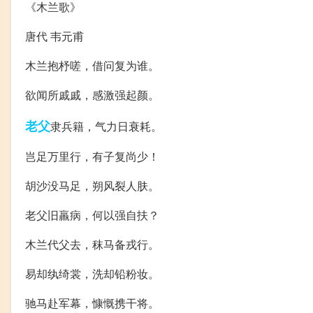
《木兰歌》
唐代 韦元甫
木兰抱杼嗟，借问复为谁。
欲闻所戚戚，感激强起颜。
老父
隶兵籍，气力日衰耗。
岂足万里行，有子复尚少！
胡沙没马足，朔风裂人肤。
老父旧羸病，何以强自扶？
木兰代父去，秣马备戎行。
易却纨绮裳，洗却铅粉妆。
驰马赴军幕，慷慨携干将。