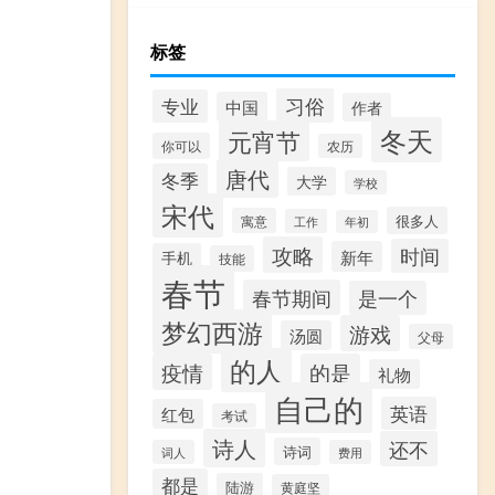
标签
习俗
专业
中国
作者
冬天
元宵节
你可以
农历
唐代
冬季
大学
学校
宋代
很多人
寓意
工作
年初
攻略
时间
新年
手机
技能
春节
春节期间
是一个
梦幻西游
游戏
汤圆
父母
的人
疫情
的是
礼物
自己的
英语
红包
考试
诗人
还不
诗词
词人
费用
都是
陆游
黄庭坚