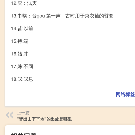
12.灭：泯灭
13.巾鞲：音gou 第一声，古时用于束衣袖的臂套
14.昔:以前
15.持:端
16.始:才
17.殊:不同
18.叹:叹息
网络标签
上一篇
“皆出山下平地”的出处是哪里