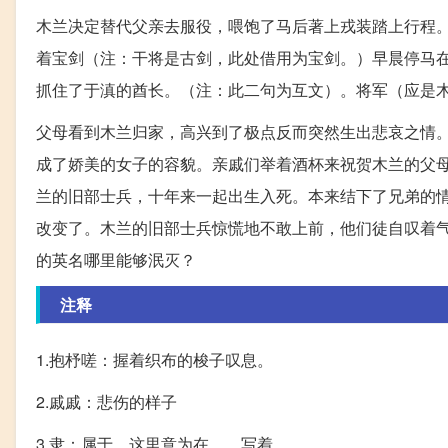
木兰决定替代父亲去服役，喂饱了马后著上戎装踏上行程
着宝剑（注：干将是古剑，此处借用为宝剑。）早晨停马
抓住了于滇的酋长。（注：此二句为互文）。将军（应是
父母看到木兰归家，高兴到了极点反而突然生出悲哀之情
成了娇美的女子的容貌。亲戚们举着酒杯来祝贺木兰的父
兰的旧部士兵，十年来一起出生入死。本来结下了兄弟的
改变了。木兰的旧部士兵惊慌地不敢上前，他们徒自叹着
的英名哪里能够泯灭？
注释
1.抱杼嗟：握着织布的梭子叹息。
2.戚戚：悲伤的样子
3.隶：属于。这里意为在……写着