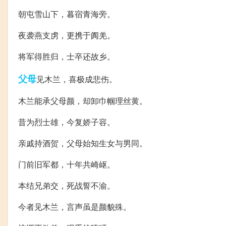
朝屯雪山下，暮宿青海旁。
夜袭燕支虏，更携于阗羌。
将军得胜归，士卒还故乡。
父母
见木兰，喜极成悲伤。
木兰能承父母颜，却卸巾帼理丝黄。
昔为烈士雄，今复娇子容。
亲戚持酒贺，父母始知生女与男同。
门前旧军都，十年共崎岖。
本结兄弟交，死战誓不渝。
今者见木兰，言声虽是颜貌殊。