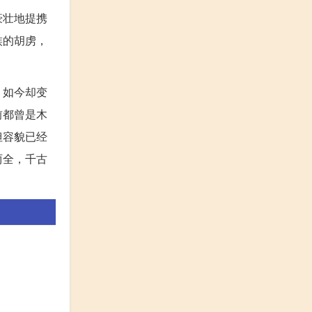
豪壮地提携
族的胡虏，
，如今却变
前都曾是木
但容貌已经
两全，千古