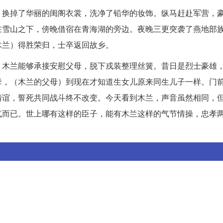
。换掉了华丽的闺阁衣裳，洗净了铅华的妆饰。纵马赶赴军营，
在雪山之下，傍晚借宿在青海湖的旁边。夜晚三更突袭了燕地部
木兰）得胜荣归，士卒返回故乡。
。木兰能够承接安慰父母，脱下戎装整理丝簧。昔日是烈士豪雄
母，（木兰的父母）到现在才知道生女儿原来同生儿子一样。门
情谊，誓死共同战斗终不改变。今天看到木兰，声音虽然相同，
气而已。世上哪有这样的臣子，能有木兰这样的气节情操，忠孝