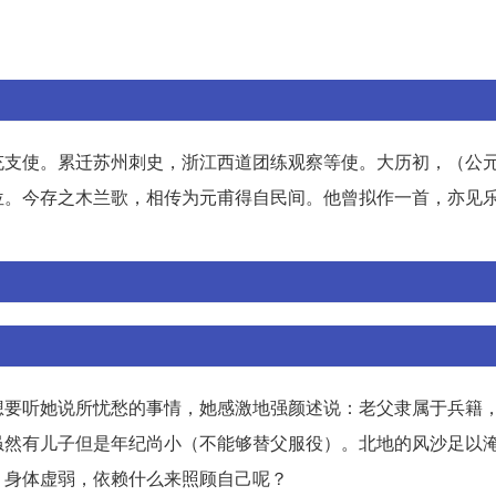
！
充支使。累迁苏州刺史，浙江西道团练观察等使。大历初，（公
位。今存之木兰歌，相传为元甫得自民间。他曾拟作一首，亦见
想要听她说所忧愁的事情，她感激地强颜述说：老父隶属于兵籍
虽然有儿子但是年纪尚小（不能够替父服役）。北地的风沙足以
，身体虚弱，依赖什么来照顾自己呢？