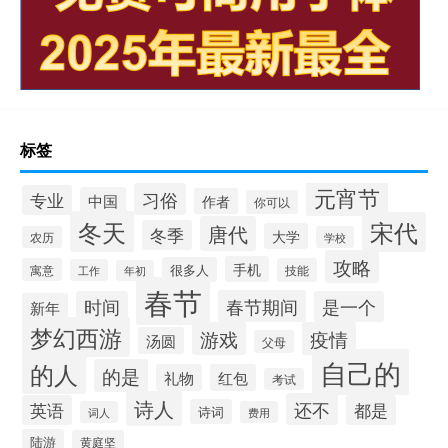
标签
元宵节
习俗
专业
中国
作者
你可以
冬天
宋代
唐代
冬季
大学
农历
学校
攻略
手机
很多人
寓意
技能
工作
年初
春节
春节期间
时间
是一个
新年
梦幻西游
游戏
疫情
汤圆
父母
自己的
的人
的是
礼物
红包
考试
诗人
还不
英语
都是
诗词
词人
费用
陆游
黄庭坚