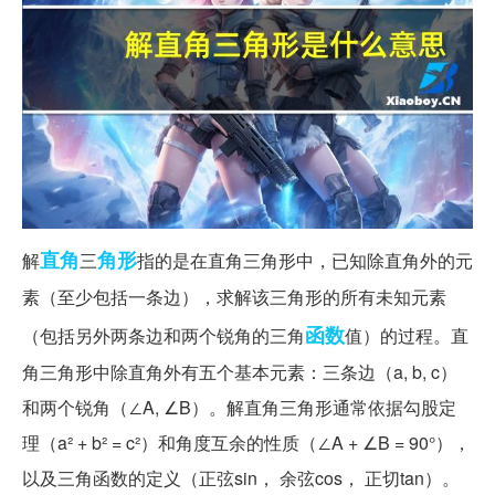
直角
角形
解
三
指的是在直角三角形中，已知除直角外的元
素（至少包括一条边），求解该三角形的所有未知元素
函数
（包括另外两条边和两个锐角的三角
值）的过程。直
角三角形中除直角外有五个基本元素：三条边（a, b, c）
和两个锐角（∠A, ∠B）。解直角三角形通常依据勾股定
理（a² + b² = c²）和角度互余的性质（∠A + ∠B = 90°），
以及三角函数的定义（正弦sin， 余弦cos， 正切tan）。