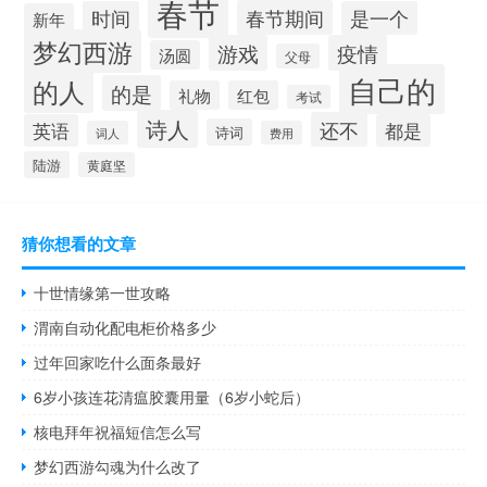
春节
春节期间
时间
是一个
新年
梦幻西游
游戏
疫情
汤圆
父母
自己的
的人
的是
礼物
红包
考试
诗人
还不
英语
都是
诗词
词人
费用
陆游
黄庭坚
猜你想看的文章
十世情缘第一世攻略
渭南自动化配电柜价格多少
过年回家吃什么面条最好
6岁小孩连花清瘟胶囊用量（6岁小蛇后）
核电拜年祝福短信怎么写
梦幻西游勾魂为什么改了