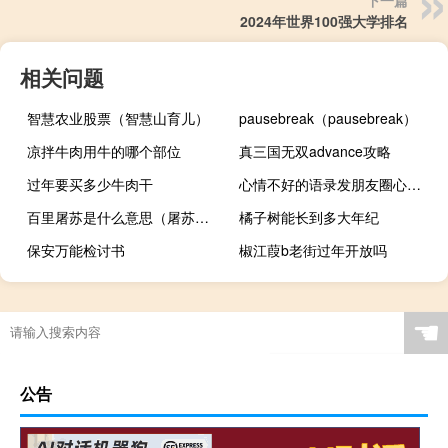
下一篇
2024年世界100强大学排名
相关问题
智慧农业股票（智慧山育儿）
pausebreak（pausebreak）
凉拌牛肉用牛的哪个部位
真三国无双advance攻略
过年要买多少牛肉干
心情不好的语录发朋友圈心情短句
百里屠苏是什么意思（屠苏是什么意思）
橘子树能长到多大年纪
保安万能检讨书
椒江葭b老街过年开放吗
☚
公告