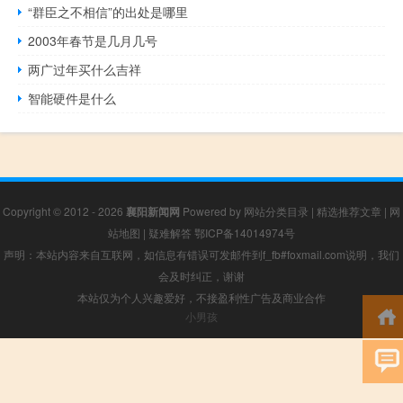
“群臣之不相信”的出处是哪里
2003年春节是几月几号
两广过年买什么吉祥
智能硬件是什么
Copyright © 2012 - 2026
襄阳新闻网
Powered by
网站分类目录
|
精选推荐文章
|
网
站地图
|
疑难解答
鄂ICP备14014974号
声明：本站内容来自互联网，如信息有错误可发邮件到f_fb#foxmail.com说明，我们
会及时纠正，谢谢
本站仅为个人兴趣爱好，不接盈利性广告及商业合作
小男孩