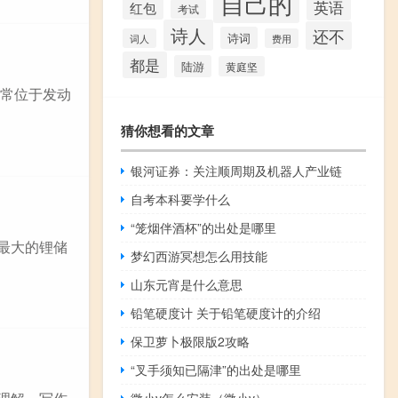
自己的
英语
红包
考试
诗人
还不
诗词
词人
费用
都是
陆游
黄庭坚
通常位于发动
猜你想看的文章
银河证券：关注顺周期及机器人产业链
自考本科要学什么
“笼烟伴酒杯”的出处是哪里
上最大的锂储
梦幻西游冥想怎么用技能
山东元宵是什么意思
铅笔硬度计 关于铅笔硬度计的介绍
保卫萝卜极限版2攻略
“叉手须知已隔津”的出处是哪里