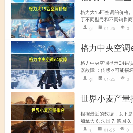
格力大15匹空调的价格
于不同型号和不同销售商的
gl
01-25
0
格力中央空调
格力中央空调显示E4错
器故障 ：传感器可能损坏或
gl
01-25
0
世界小麦产量
根据最近的数据，以下是202
加拿大 6. 法国 7. 德国 8.
sj
01-25
0