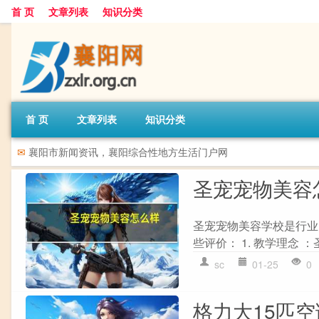
首 页
文章列表
知识分类
首 页
文章列表
知识分类
✉
襄阳市新闻资讯，襄阳综合性地方生活门户网
圣宠宠物美容
圣宠宠物美容学校是行业
些评价： 1. 教学理念 
sc
01-25
0
格力大15匹