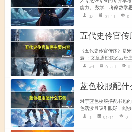
大专烹饪专业的专升本考试
能力。 数学：考察数学思
dz
01-11
0
五代史伶官传
《五代史伶官传序》是宋
衰 ：文章通过叙述后唐庄
wd
01-11
0
蓝色校服配什
对于蓝色校服搭配书包的建
色活泼且吸引眼球，能够打破
ls
01-11
0