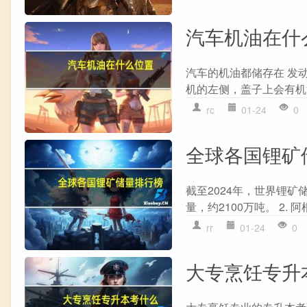
汽车机油在什
汽车的机油都储存在 发动
机的左侧，盖子上会有机
rc
01-24
0
全球各国锂矿
截至2024年，世界锂矿
量，约2100万吨。 2. 
rr
01-24
0
大专烹饪专升