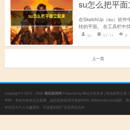
su怎么把平
在SketchUp（su）
转的平面。 在工具栏中找
su
01-11
0
上一页
Copyright © 2012 - 2026
襄阳新闻网
Powered by
网站分类目录
|
精选推荐文章
|
声明：本站内容来自互联网，如信息有错误可发邮件到f_fb#foxmail.com说明
本站仅为个人兴趣爱好，不接盈利性广告及商业合作