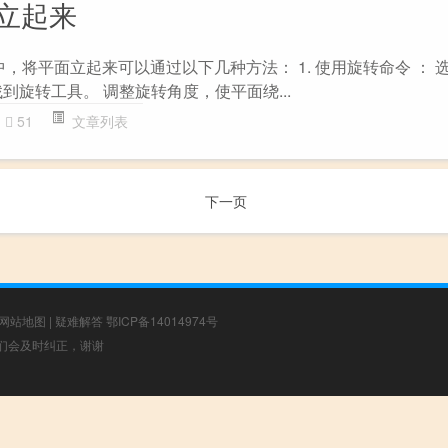
面立起来
软件中，将平面立起来可以通过以下几种方法： 1. 使用旋转命令 ：
到旋转工具。 调整旋转角度，使平面绕...
51
文章列表
下一页
网站地图
|
疑难解答
鄂ICP备14014974号
，我们会及时纠正，谢谢