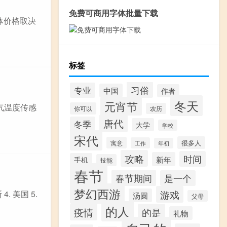
免费可商用字体批量下载
体价格取决
标签
习俗
专业
中国
作者
冬天
元宵节
气温度传感
你可以
农历
唐代
冬季
大学
学校
宋代
很多人
寓意
工作
年初
攻略
时间
新年
手机
技能
春节
春节期间
是一个
梦幻西游
游戏
. 美国 5.
汤圆
父母
的人
疫情
的是
礼物