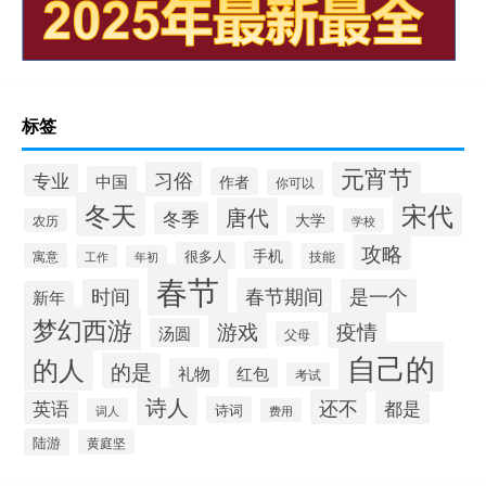
标签
元宵节
习俗
专业
中国
作者
你可以
冬天
宋代
唐代
冬季
大学
农历
学校
攻略
手机
很多人
寓意
技能
工作
年初
春节
春节期间
时间
是一个
新年
梦幻西游
游戏
疫情
汤圆
父母
自己的
的人
的是
礼物
红包
考试
诗人
还不
英语
都是
诗词
词人
费用
陆游
黄庭坚