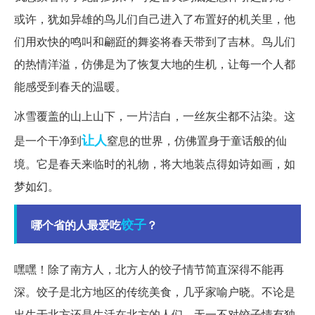
或许，犹如异雄的鸟儿们自己进入了布置好的机关里，他
们用欢快的鸣叫和翩跹的舞姿将春天带到了吉林。鸟儿们
的热情洋溢，仿佛是为了恢复大地的生机，让每一个人都
能感受到春天的温暖。
冰雪覆盖的山上山下，一片洁白，一丝灰尘都不沾染。这
让人
是一个干净到
窒息的世界，仿佛置身于童话般的仙
境。它是春天来临时的礼物，将大地装点得如诗如画，如
梦如幻。
饺子
哪个省的人最爱吃
？
嘿嘿！除了南方人，北方人的饺子情节简直深得不能再
深。饺子是北方地区的传统美食，几乎家喻户晓。不论是
出生于北方还是生活在北方的人们，无一不对饺子情有独