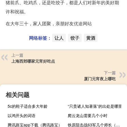
猪前爪、吃鸡爪，还是吃饺子，都是人们对新年的美好期
许和祝福。
在大年三十，家人团聚，亲朋好友
优途网站
网络标签：
让人
饺子
黄酒
上一篇
上海西郊哪家元宵好吃点
下一篇
厦门元宵夜上哪吃
相关问题
5c的鞋子适合多大年龄
“只贵诸人知著落”的出处是哪里
以鸿开头的词语
爬云龙山需要几个小时
腾讯路宝app下载（腾讯路宝）
铁原阻击战63军几个师长（铁原阻击战后63军还剩多少人）