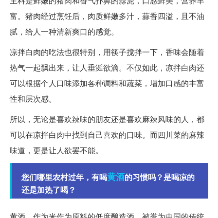
主料是鲜嫩的猪肉和香气扑鼻的蒜泥，口感鲜美，营养丰
富。猪肉经过烹饪后，肉质鲜嫩多汁，蒜香四溢，且不油
腻，给人一种清新爽口的感觉。
凉拌白肉的吃法也很特别，用筷子搅拌一下，香味会随着
热气一起飘出来，让人垂涎欲滴。不仅如此，凉拌白肉还
可以根据个人口味添加各种调料和蔬菜，增加口感的丰富
性和层次感。
所以，无论是喜欢辣味的朋友还是喜欢麻辣风味的人，都
可以在凉拌白肉中找到自己喜欢的口味。而四川菜的麻辣
味道，更是让人欲罢不能。
黄酒
您们哪里农村过年，有喝
的习惯吗？是喝凉的
还是加热了喝？
黄酒，作为米作为原料的低度酿造酒，被誉为中国的传统