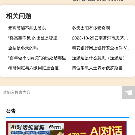
相关问题
元宵节能不能去烫头
冬天太阳有多稀奇啊
“楼高望不见”的出处是哪里
2023-10-29云南普洱市思茅区(大球盖菇)的报价是多少
金桔是冬天的吗
泰安银行网上银行安全控件 V2.3.7.0 官方版（泰安银行网上银行安全控件 V2.3.7.0 官方版功能简介）
“百年做个阴灵鬼”的出处是哪里
逆渗透是什么意思（逆渗透）
考研词汇与六级词汇重合度
四位消息人士表示俄罗斯当局正在讨论支持卢布的选项
☚
公告