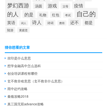
梦幻西游
游戏
疫情
汤圆
父母
自己的
的人
的是
礼物
红包
考试
诗人
还不
英语
都是
诗词
词人
费用
陆游
黄庭坚
猜你想看的文章
丝印是什么意思
想学金融高中怎么选科
创业培训课程有哪些
玄不救非啥意思（玄不救非什么意思）
雨中赴约攻略
秦殇攻略2018
真三国无双advance攻略