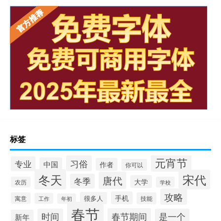
标签
元宵节
习俗
专业
中国
作者
你可以
冬天
宋代
唐代
冬季
大学
农历
学校
攻略
手机
很多人
寓意
技能
工作
年初
春节
春节期间
时间
是一个
新年