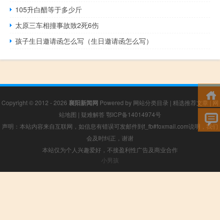
105升白醋等于多少斤
太原三车相撞事故致2死6伤
孩子生日邀请函怎么写（生日邀请函怎么写）
Copyright © 2012 - 2026
襄阳新闻网
Powered by
网站分类目录
|
精选推荐文章
|
网
站地图
|
疑难解答
鄂ICP备14014974号
声明：本站内容来自互联网，如信息有错误可发邮件到f_fb#foxmail.com说明，我们
会及时纠正，谢谢
本站仅为个人兴趣爱好，不接盈利性广告及商业合作
小男孩